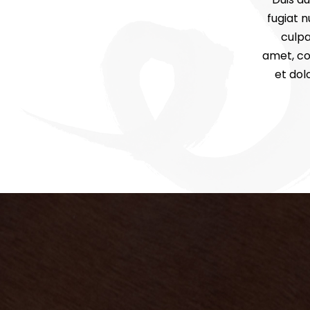
fugiat n
culpa
amet, co
et dol