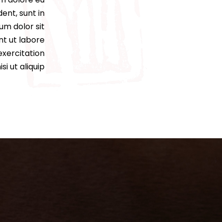
ent, sunt in
um dolor sit
nt ut labore
exercitation
si ut aliquip