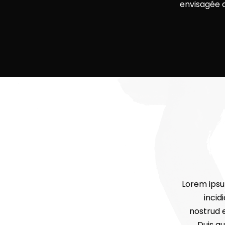
envisagée c
Lorem ipsu
incid
nostrud e
Duis au