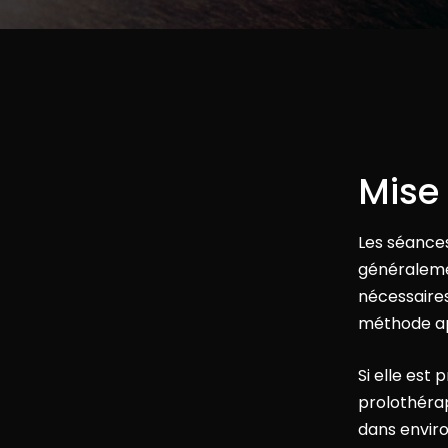
Mise 
Les séances
généraleme
nécessaires
méthode ap
Si elle est
prolothérap
dans enviro