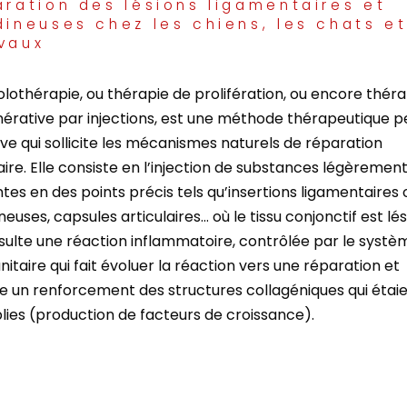
aration des lésions ligamentaires et
dineuses chez les chiens, les chats et
vaux
olothérapie, ou thérapie de prolifération, ou encore théra
érative par injections, est une méthode thérapeutique p
ive qui sollicite les mécanismes naturels de réparation
laire. Elle consiste en l’injection de substances légèremen
antes en des points précis tels qu’insertions ligamentaires 
neuses, capsules articulaires… où le tissu conjonctif est lésé
sulte une réaction inflammatoire, contrôlée par le systè
itaire qui fait évoluer la réaction vers une réparation et
un renforcement des structures collagéniques qui étai
blies (production de facteurs de croissance).