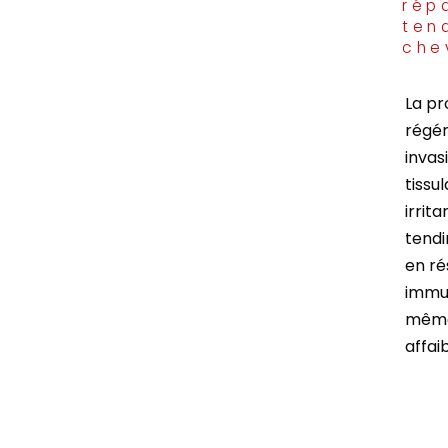
rép
ten
che
La pr
régén
invas
tissu
irrit
tendi
en ré
immun
même 
affai