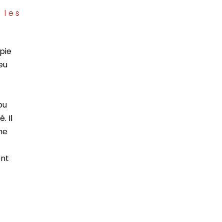
 les
pie
eu
t
ou
. Il
me
ent