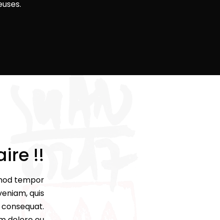
euses.
aire !!
usmod tempor
veniam, quis
o consequat.
um dolore eu