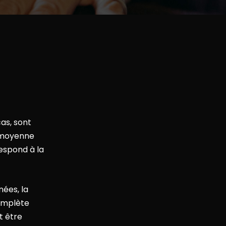
cas, sont
n moyenne
respond à la
nées, la
complète
t être