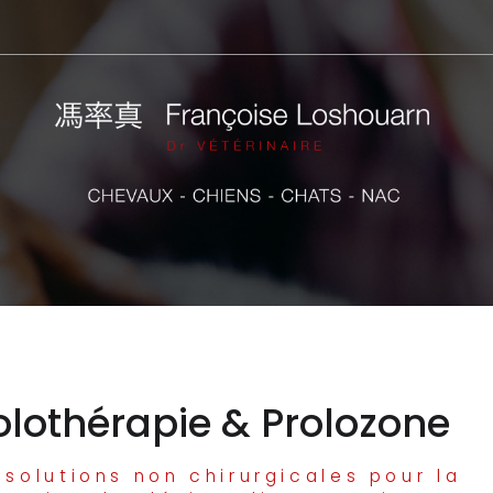
olothérapie & Prolozone
 solutions non chirurgicales pour la