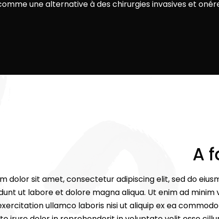
omme une alternative à des chirurgies invasives et onér
A f
m dolor sit amet, consectetur adipiscing elit, sed do ei
idunt ut labore et dolore magna aliqua. Ut enim ad minim 
xercitation ullamco laboris nisi ut aliquip ex ea commod
te irure dolor in reprehenderit in voluptate velit esse cill